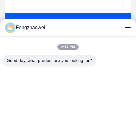
भेजना
Fengzhaowei
2:17 PM
Good day, what product are you looking for?
Shenzhen Fengzhaowei Technology Co.,Ltd
zhaowei0012022@163.com
86-755-84652995
2/F,NO.A4 बिल्डिंग,HEKAN इंडस्ट्रियल एरिया,WUHE
रोड,BANTIAN टाउन LONGGANG जिला
SHENZHEN,GUANGDONG,CHINA