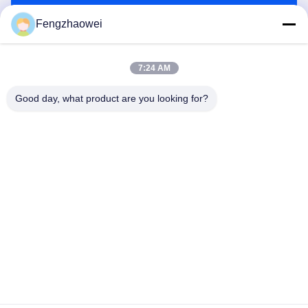
भेजना
Fengzhaowei
7:24 AM
Good day, what product are you looking for?
Shenzhen Fengzhaowei Technology Co.,Ltd
zhaowei0012022@163.com
86-755-84652995
2/F,NO.A4 बिल्डिंग,HEKAN इंडस्ट्रियल एरिया,WUHE
रोड,BANTIAN टाउन LONGGANG जिला
SHENZHEN,GUANGDONG,CHINA
चीन अच्छी गुणवत्ता व्यक्तिगत अल्कोहल ब्रीथलाइज़र देने वाला।कॉपीराइट ©