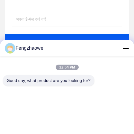
भेजना
Fengzhaowei
12:54 PM
Good day, what product are you looking for?
Shenzhen Fengzhaowei Technology Co.,Ltd
zhaowei0012022@163.com
86-755-84652995
2/F,NO.A4 बिल्डिंग,HEKAN इंडस्ट्रियल एरिया,WUHE
रोड,BANTIAN टाउन LONGGANG जिला