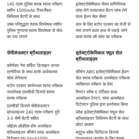
145 ग्राम पुलिस शराब श्वास परीक्षण
इलेक्ट्रोकेमिकल सेंसर वाणिज्यिक
मशीन 1500mAh रिचार्जेबल
सांस लेने वाला/लाल बैटन सांस लेने
लिथियम बैटरी के साथ
वाला ईंधन सेल सेंसर
उच्च परिशुद्धता श्वास विश्लेषक मशीन
कार के लिए बटोन प्रकार का तेजी से
पुलिस गुणवत्ता श्वास विश्लेषक दो मोड
पता लगाने वाला हाथ से पकड़े जाने
का पता लगाने
वाला शराब की सांस का परीक्षक
सेमीकंडक्टर ब्रीथलाइज़र
इलेक्ट्रोकेमिकल फ्यूल सेल
ब्रीथलाइज़र
कॉम्पैक्ट गैस सर्किट डिजाइन उन्नत
एल्गोरिथ्म के साथ हल्के अर्धचालक
कीचेन ABS इलेक्ट्रोकेमिकल ईंधन
सांस लेनेवाला
सेल श्वास परीक्षक अल्कोहल परीक्षक
व्यक्तिगत परीक्षण के लिए
बटोन प्रकार कार्यस्थल श्वास परीक्षक
जलरोधक एलसीडी डिस्प्ले श्वास
मिस्टर ब्लैक 6 पोर्टेबल ब्लड
शराब परीक्षक
अल्कोहल टेस्टर, सांस अल्कोहल
डिटेक्टर पुलिस द्वारा इस्तेमाल किया
एलसीडी डिस्प्ले सेमीकंडक्टर
ब्रेथलाइजर 240 ग्राम परीक्षण दूरी
ब्लैक इलेक्ट्रोकेमिकल फ्यूल सेल
3-5 सेमी बैटरी सहित
ब्रीथलाइज़र लिथियम बैटरी के साथ
छोटा आकार
ओईएम ओडीएम होम अल्कोहल
ब्रीथलाइज़र कीचेन ब्लड अल्कोहल
ब्लूटूथ ब्लैक डिजिटल डिस्प्ले
डिटेक्टर Mr black1000
एंटरप्राइज उपयोग के लिए श्वास