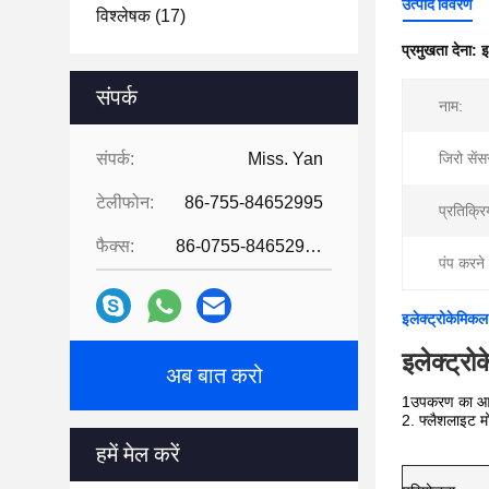
उत्पाद विवरण
विश्लेषक
(17)
प्रमुखता देना:
इ
संपर्क
नाम:
संपर्क:
Miss. Yan
जिरो सेंस
टेलीफोन:
86-755-84652995
प्रतिक्र
फैक्स:
86-0755-84652995
पंप करने
इलेक्ट्रोकेमिकल
इलेक्ट्र
अब बात करो
1उपकरण का आकार
2. फ्लैशलाइट म
हमें मेल करें