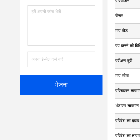
परियोजना
सेंसर
माप मोड
पंप करने की विध
परीक्षण दूरी
माप सीमा
भेजना
परिचालन तापमा
भंडारण तापमान 
परिवेश का दबाव
परिवेश का तापम