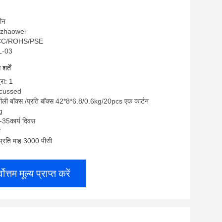
चीन
ngzhaowei
FCC/ROHS/PSE
JL-03
र्तें
्रा: 1
iscussed
 नीली बॉक्स /प्रति बॉक्स 42*8*6.8/0.6kg/20pcs एक कार्टन
g
-35कार्य दिवस
ी
: प्रति माह 3000 पीसी
्वोत्तम मूल्य प्राप्त करें