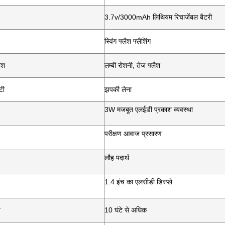
3.7v/3000mAh लिथियम रिचार्जेबल बैटरी
स्विंग फ्लैश फ्लैशिंग
ाश
लम्बी रोशनी, तेज फ्लैश
टी
झपकी लेना
3W मजबूत एलईडी प्रकाश व्यवस्था
परीक्षण आवाज प्रसारण
लौह पदार्थ
1.4 इंच का एलसीडी डिस्प्ले
य
10 घंटे से अधिक