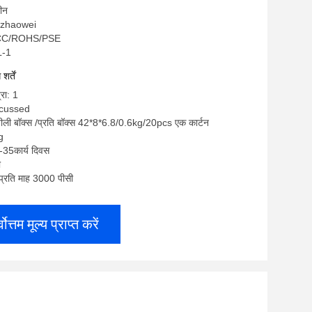
चीन
ngzhaowei
FCC/ROHS/PSE
L-1
र्तें
्रा: 1
iscussed
 नीली बॉक्स /प्रति बॉक्स 42*8*6.8/0.6kg/20pcs एक कार्टन
g
-35कार्य दिवस
ी
: प्रति माह 3000 पीसी
्वोत्तम मूल्य प्राप्त करें