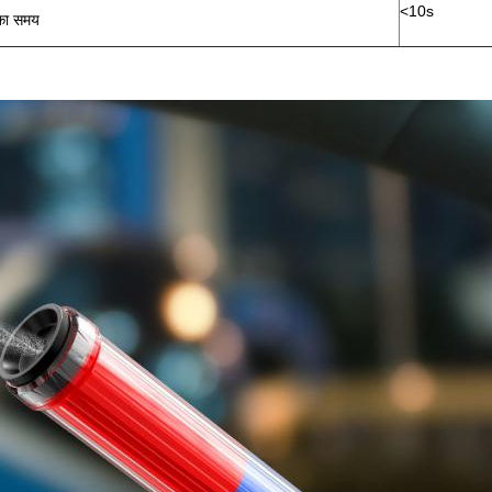
<10s
 का समय