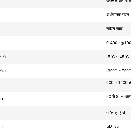
संकेतक और मापद
अर्धचालक सेंसर
त्वरित जांच
0-400mg/10
न सीमा
-5°C ~ 45°C
सीमा
-30°C ~ 70°
600 ~ 1400h
20 से 98% आर
ान
फ्लैश एलईडी
टी
सीटी बजाना