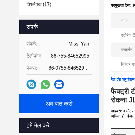
विश्लेषक
(17)
प्रमुखता देना:
ल
नाम:
संपर्क
स्टोरेज टे
संपर्क:
Miss. Yan
प्रदर्शन:
टेलीफोन:
86-755-84652995
निरंतर म
फैक्स:
86-0755-84652995
रेड एंड ब्लू ब
फैक्ट्री
रोकना J
अब बात करो
वाइब्रेशन मोटर 
अधिक हो, कंपन म
हमें मेल करें