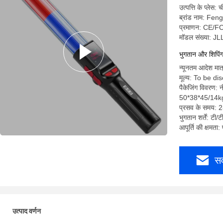
उत्पत्ति के प्लेस: 
ब्रांड नाम: Fe
प्रमाणन: CE/
मॉडल संख्या: JL
भुगतान और शिपिंग श
न्यूनतम आदेश मात
मूल्य: To be d
पैकेजिंग विवरण:
50*38*45/14k
प्रसव के समय: 2
भुगतान शर्तें: टी/ट
आपूर्ति की क्षमता
सर
उत्पाद वर्णन