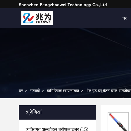
Shenzhen Fengzhaowei Technology Co.,Ltd
घर
घर
>
उत्पादों
>
वाणिज्यिक श्वासनाशक
>
रेड एंड ब्लू बैटन ब्लड अल्क
श्रेणियां
व्यक्तिगत अल्कोहल ब्रीथलाइज़र
(15)