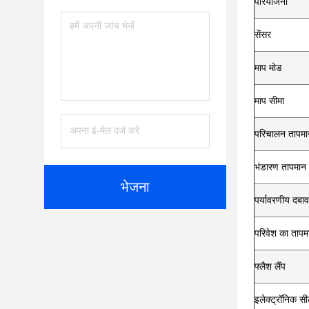
परियोजना
सेंसर
माप मोड
माप सीमा
परिचालन तापमा
भंडारण तापमान 
भेजना
पर्यावरणीय दबाव
परिवेश का तापम
फ्लैश लैंप
इलेक्ट्रॉनिक सी