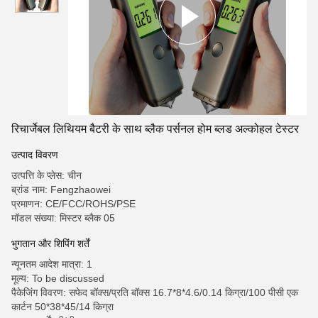
रिचार्जेबल लिथियम बैटरी के साथ ब्लैक पर्सनल होम ब्लड अल्कोहल टेस्टर
उत्पाद विवरण
उत्पत्ति के प्लेस: चीन
ब्रांड नाम: Fengzhaowei
प्रमाणन: CE/FCC/ROHS/PSE
मॉडल संख्या: मिस्टर ब्लैक 05
भुगतान और शिपिंग शर्तें
न्यूनतम आदेश मात्रा: 1
मूल्य: To be discussed
पैकेजिंग विवरण: सफेद बॉक्स/प्रति बॉक्स 16.7*8*4.6/0.14 किग्रा/100 पीसी एक
कार्टन 50*38*45/14 किग्रा