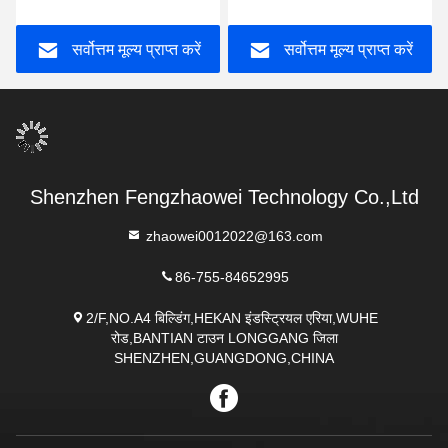
दूरी 3-5 सेमी बैटरी सहित
अल्कोहल डिटेक्टर Mr
black1000
सर्वोत्तम मूल्य प्राप्त करें
सर्वोत्तम मूल्य प्राप्त करें
Shenzhen Fengzhaowei Technology Co.,Ltd
zhaowei0012022@163.com
86-755-84652995
2/F,NO.A4 बिल्डिंग,HEKAN इंडस्ट्रियल एरिया,WUHE
रोड,BANTIAN टाउन LONGGANG जिला
SHENZHEN,GUANGDONG,CHINA