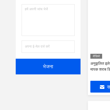
वीडियो
अनुकूलित इले
भेजना
मापक शराब डि
सर