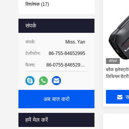
विश्लेषक
(17)
संपर्क
संपर्क:
Miss. Yan
टेलीफोन:
86-755-84652995
वीडियो
फैक्स:
86-0755-84652995
ब्लैक इलेक्ट्
लिथियम बैटर
सर
अब बात करो
हमें मेल करें