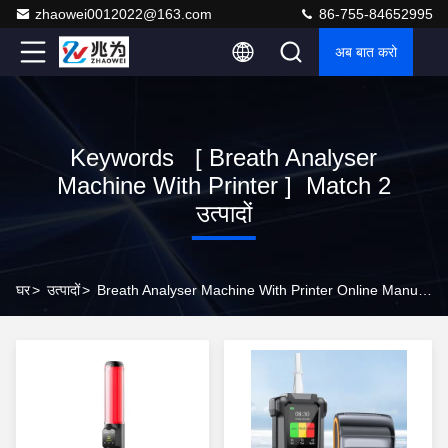
zhaowei0012022@163.com
86-755-84652995
अब बात करो
Keywords [ Breath Analyser
Machine With Printer ] Match 2
उत्पादों
घर
>
उत्पादों
>
Breath Analyser Machine With Printer Online Manufacturer