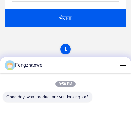
भेजना
1
Fengzhaowei
9:58 PM
Good day, what product are you looking for?
Shenzhen Fengzhaowei Technology Co.,Ltd
zhaowei0012022@163.com
86-755-84652995