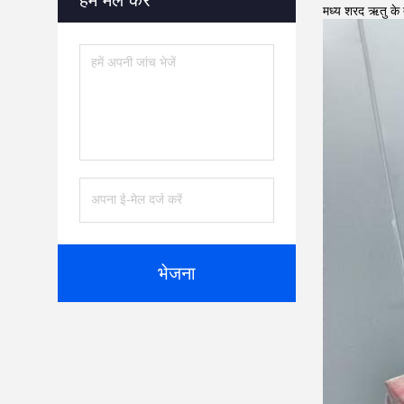
हमें मेल करें
मध्य शरद ऋतु के 
भेजना