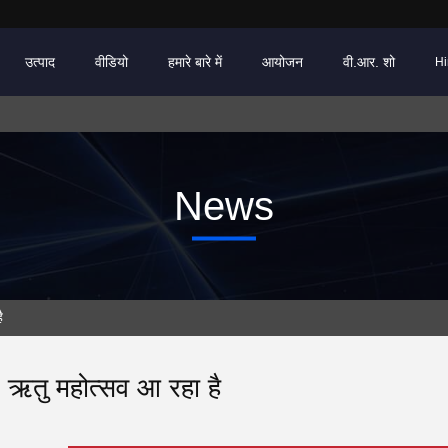
उत्पाद
वीडियो
हमारे बारे में
आयोजन
वी.आर. शो
Hi
News
ै
 ऋतु महोत्सव आ रहा है